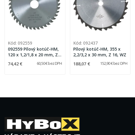
Kód: 092559
Kód: 092437
092559 Pílový kotúč-HM,
Pílový kotúč-HM, 355 x
120 x 1,2/1,8 x 20 mm, Z
2,2/3,2 x 30 mm, Z 16, WZ
40, FZ/TR
74,42 €
188,07 €
60,50 € bez DPH
152,90 € bez DPH