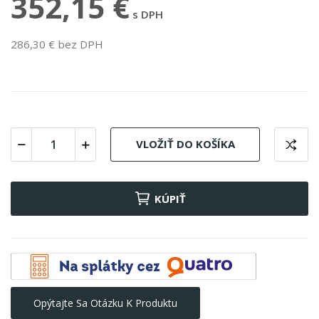
352,15 €
s DPH
286,30 € bez DPH
VLOŽIŤ DO KOŠÍKA
KÚPIŤ
Opýtajte Sa Otázku K Produktu