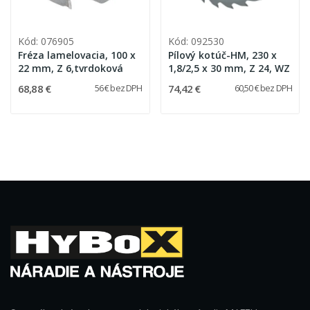
Kód: 076905
Kód: 092530
Fréza lamelovacia, 100 x
Pílový kotúč-HM, 230 x
22 mm, Z 6,tvrdoková
1,8/2,5 x 30 mm, Z 24, WZ
68,88 €
74,42 €
56 € bez DPH
60,50 € bez DPH