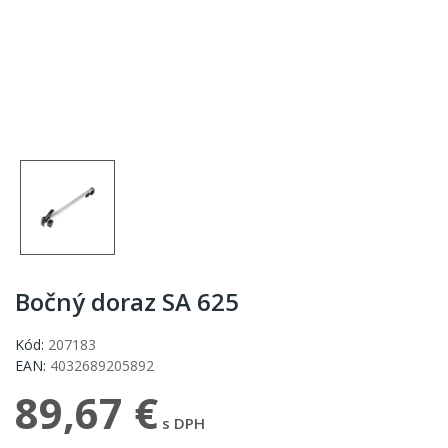
Bočný doraz SA 625
Kód:
207183
EAN:
4032689205892
89,67 €
s DPH