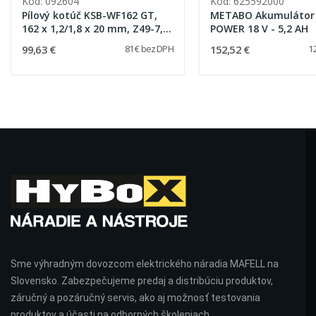
Kód: 092604
Kód: 625592000
Pílový kotúč KSB-WF162 GT,
METABO Akumulátor 
162 x 1,2/1,8 x 20 mm, Z49-7,
POWER 18 V - 5,2 AH
3WZ/FZ
99,63 €
152,52 €
81 € bez DPH
1
Sme výhradným dovozcom elektrického náradia MAFELL na
Slovensko. Zabezpečujeme predaj a distribúciu produktov,
záručný a pozáručný servis, ako aj možnosť testovania
produktov a účasti na odborných školeniach.