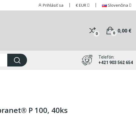
Prihlásiť sa
€
EUR
Slovenčina
0,00 €
0
0
Telefón:
+421 903 562 654
ranet® P 100, 40ks