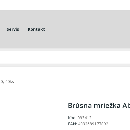
Servis
Kontakt
0, 40ks
Brúsna mriežka Ab
Kód:
093412
EAN:
4032689177892