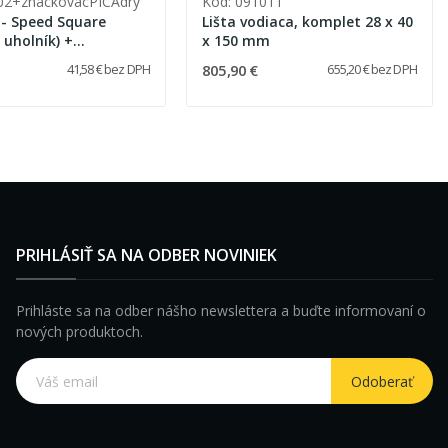
02+znackovacPICAdry
Kód: 091011
 Speed ​​Square
Lišta vodiaca, komplet 28 x 40
 uholník) +
x 150 mm
č PICA Dry
805,90 €
41,58 € bez DPH
655,20 € bez DPH
PRIHLÁSIŤ SA NA ODBER NOVINIEK
Prihláste sa na odber nášho newslettera a buďte informovaní o
nových produktoch.
Odoberať