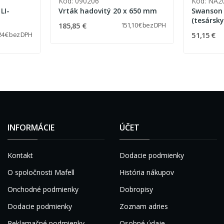
Kód: 090206
Kód: NA2
LI-
Vrták hadovitý 20 x 650 mm
Swanson -
(tesársky
185,85 €
151,10 € bez DPH
značkova
51,15 €
24 € bez DPH
INFORMÁCIE
ÚČET
Kontakt
Dodacie podmienky
O spoločnosti Mafell
História nákupov
Onchodné podmienky
Dobropisy
Dodacie podmienky
Zoznam adries
Reklamačné podmienky
Osobné údaje