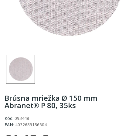
Brúsna mriežka Ø 150 mm
Abranet® P 80, 35ks
Kód:
093448
EAN:
4032689186504