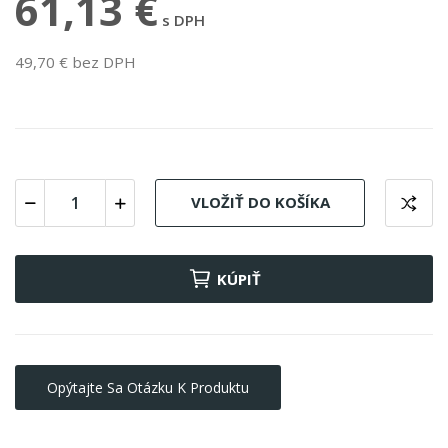
61,13 €
s DPH
49,70 € bez DPH
VLOŽIŤ DO KOŠÍKA
KÚPIŤ
Opýtajte Sa Otázku K Produktu