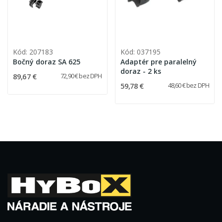
Kód: 207183
Kód: 037195
Bočný doraz SA 625
Adaptér pre paralelný
doraz - 2 ks
89,67 €
72,90 € bez DPH
59,78 €
48,60 € bez DPH