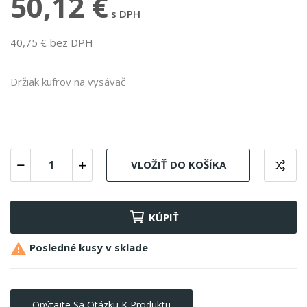
50,12 €
s DPH
40,75 € bez DPH
Držiak kufrov na vysávač
VLOŽIŤ DO KOŠÍKA
KÚPIŤ

Posledné kusy v sklade
Opýtajte Sa Otázku K Produktu