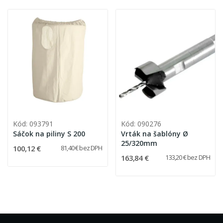
Kód: 093791
Kód: 090276
Sáčok na piliny S 200
Vrták na šablóny Ø
25/320mm
100,12 €
81,40 € bez DPH
163,84 €
133,20 € bez DPH