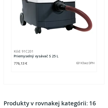
Kód: 91C201
Priemyselný vysávač S 25 L
776,13 €
631 € bez DPH
Produkty v rovnakej kategórii: 16