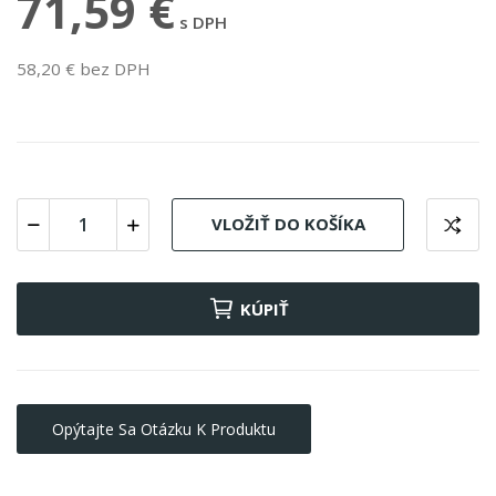
71,59 €
s DPH
58,20 € bez DPH
VLOŽIŤ DO KOŠÍKA
KÚPIŤ
Opýtajte Sa Otázku K Produktu