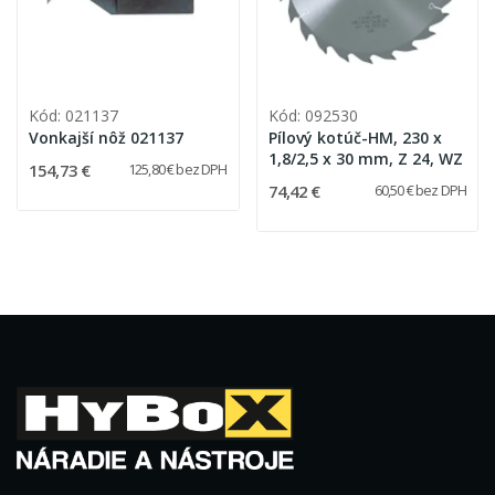
Kód: 021137
Kód: 092530
Vonkajší nôž 021137
Pílový kotúč-HM, 230 x
1,8/2,5 x 30 mm, Z 24, WZ
154,73 €
125,80 € bez DPH
74,42 €
60,50 € bez DPH