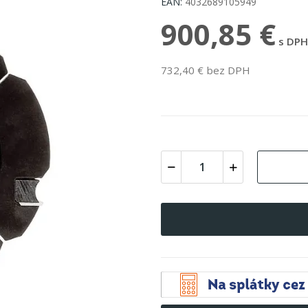
EAN:
4032689105949
900,85 €
s DPH
732,40 € bez DPH