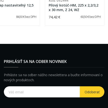
892
Kód: 092444
ap nastaviteľný 12,5
Pílový kotúč-HM, 225 x 2,2/3,2
x 30 mm, Z 24, WZ
74,42 €
84,50 € bez DPH
60,50 € bez DPH
PRIHLÁSIŤ SA NA ODBER NOVINIEK
Prihláste sa na odber nášho newslettera a buďte informovaní o
nových produktoch.
Odoberať