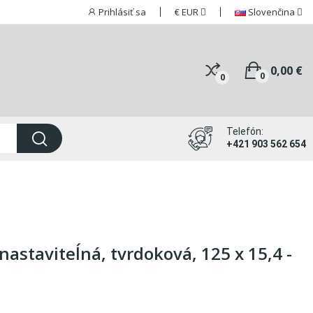
Prihlásiť sa
€
EUR
Slovenčina
0,00 €
0
0
Telefón:
+421 903 562 654
nastaviteĺná, tvrdoková, 125 x 15,4 -