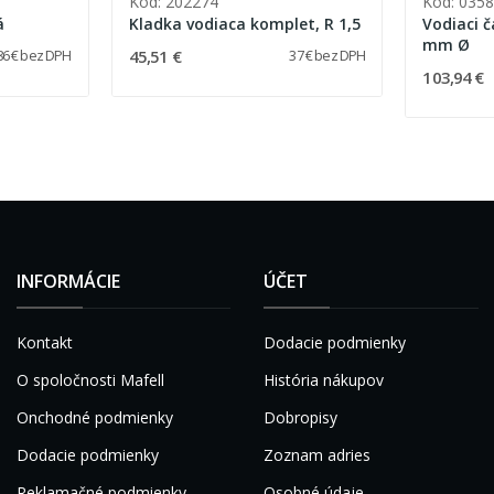
Kód: 202274
Kód: 035
á
Kladka vodiaca komplet, R 1,5
Vodiaci č
mm Ø
45,51 €
86 € bez DPH
37 € bez DPH
103,94 €
INFORMÁCIE
ÚČET
Kontakt
Dodacie podmienky
O spoločnosti Mafell
História nákupov
Onchodné podmienky
Dobropisy
Dodacie podmienky
Zoznam adries
Reklamačné podmienky
Osobné údaje