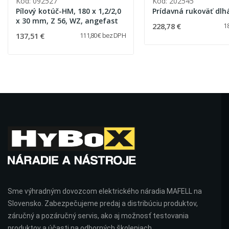
Kód: 092527
Kód: 202545
Pílový kotúč-HM, 180 x 1,2/2,0
Prídavná rukoväť dlh
x 30 mm, Z 56, WZ, angefast
228,78 €
1
137,51 €
111,80 € bez DPH
Sme výhradným dovozcom elektrického náradia MAFELL na
Slovensko. Zabezpečujeme predaj a distribúciu produktov,
záručný a pozáručný servis, ako aj možnosť testovania
produktov a účasti na odborných školeniach.