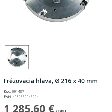
Frézovacia hlava, Ø 216 x 40 mm
Kód:
091487
EAN:
4032689048994
1 285,60 €
s DPH