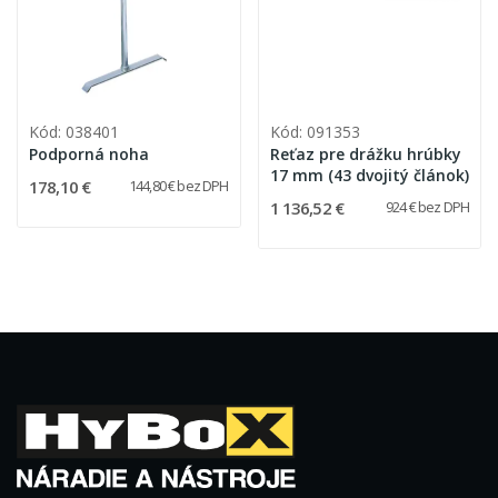
Kód: 038401
Kód: 091353
Podporná noha
Reťaz pre drážku hrúbky
17 mm (43 dvojitý článok)
178,10 €
144,80 € bez DPH
1 136,52 €
924 € bez DPH