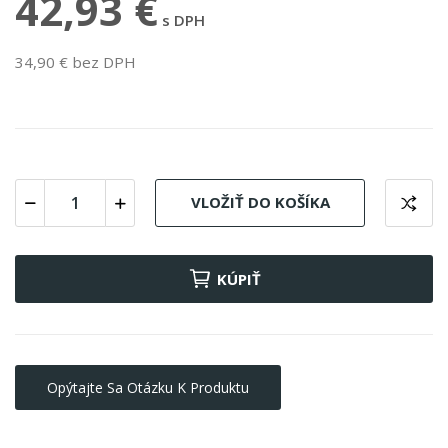
42,93 €
s DPH
34,90 € bez DPH
VLOŽIŤ DO KOŠÍKA
KÚPIŤ
Opýtajte Sa Otázku K Produktu