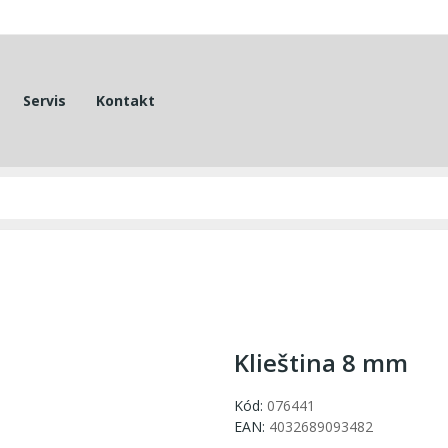
Servis
Kontakt
Klieština 8 mm
Kód:
076441
EAN:
4032689093482