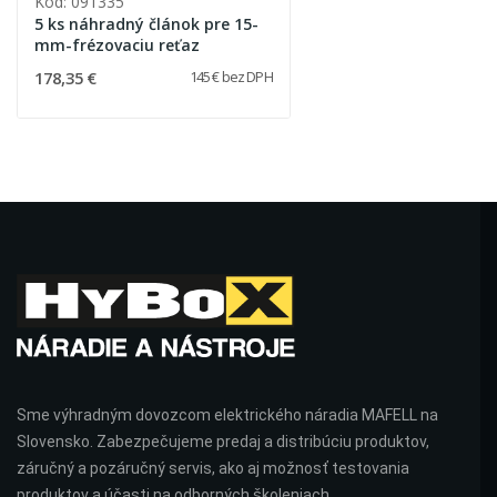
Kód: 091335
5 ks náhradný článok pre 15-
mm-frézovaciu reťaz
178,35 €
145 € bez DPH
Sme výhradným dovozcom elektrického náradia MAFELL na
Slovensko. Zabezpečujeme predaj a distribúciu produktov,
záručný a pozáručný servis, ako aj možnosť testovania
produktov a účasti na odborných školeniach.