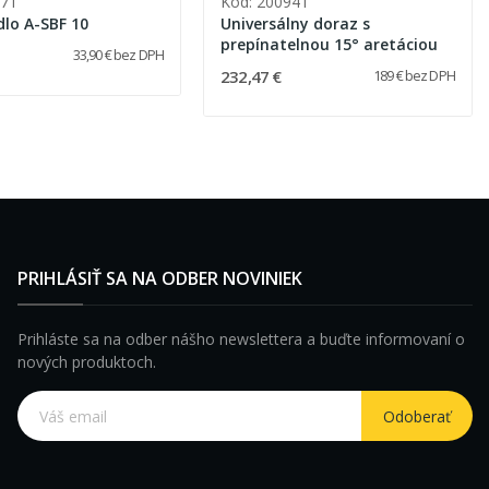
771
Kód: 200941
dlo A-SBF 10
Universálny doraz s
prepínatelnou 15° aretáciou
33,90 € bez DPH
232,47 €
189 € bez DPH
PRIHLÁSIŤ SA NA ODBER NOVINIEK
Prihláste sa na odber nášho newslettera a buďte informovaní o
nových produktoch.
Odoberať