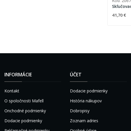
Kód: 206
Skľučova
41,70 €
INFORMÁCIE
ÚČET
Kontakt
Dodacie podmienky
O spoločnosti Mafell
História nákupov
Onchodné podmienky
Dobropisy
Dodacie podmienky
Zoznam adries
Reklamačné podmienky
Osobné údaje