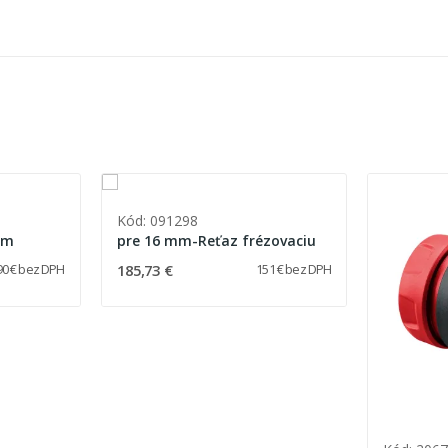
Kód: 091298
mm
pre 16 mm-Reťaz frézovaciu
185,73 €
90 € bez DPH
151 € bez DPH