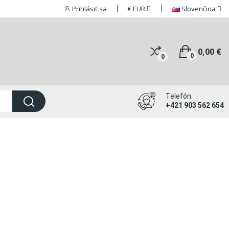
Prihlásiť sa
€
EUR
Slovenčina
0,00 €
0
0
Telefón:
+421 903 562 654