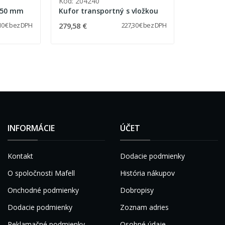
Kód: 204240
 650 mm
Kufor transportný s vložkou
279,58 €
10 € bez DPH
227,30 € bez DPH
INFORMÁCIE
ÚČET
Kontakt
Dodacie podmienky
O spoločnosti Mafell
História nákupov
Onchodné podmienky
Dobropisy
Dodacie podmienky
Zoznam adries
Reklamačné podmienky
Osobné údaje