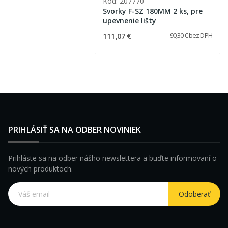
Kód: 207770
Svorky F-SZ 180MM 2 ks, pre
upevnenie lišty
111,07 €
90,30 € bez DPH
PRIHLÁSIŤ SA NA ODBER NOVINIEK
Prihláste sa na odber nášho newslettera a buďte informovaní o
nových produktoch.
Odoberať