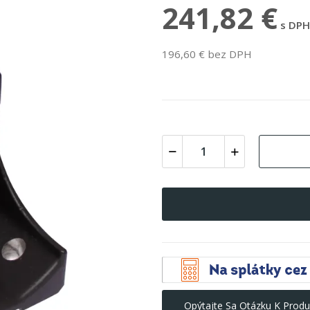
241,82 €
s DPH
196,60 € bez DPH
Opýtajte Sa Otázku K Produ