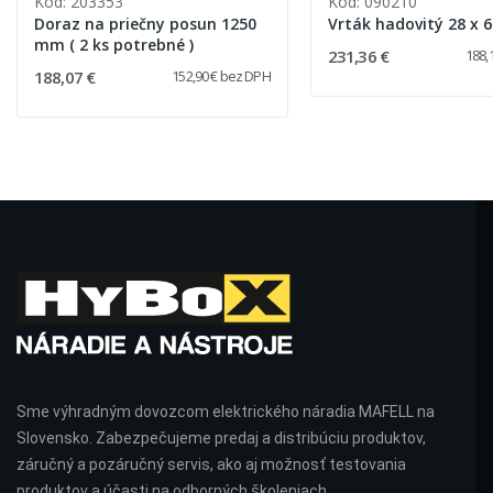
Kód: 203353
Kód: 090210
Doraz na priečny posun 1250
Vrták hadovitý 28 x
mm ( 2 ks potrebné )
231,36 €
188,
188,07 €
152,90 € bez DPH
Sme výhradným dovozcom elektrického náradia MAFELL na
Slovensko. Zabezpečujeme predaj a distribúciu produktov,
záručný a pozáručný servis, ako aj možnosť testovania
produktov a účasti na odborných školeniach.