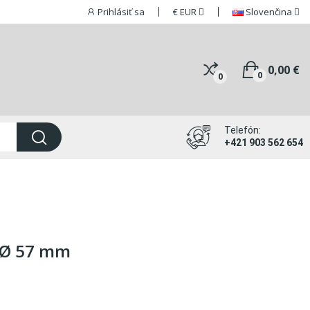
Prihlásiť sa
€
EUR
Slovenčina
0,00 €
0
0
Telefón:
+421 903 562 654
k Ø 57 mm