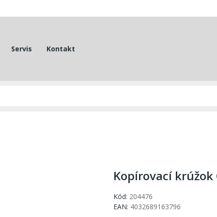
Servis
Kontakt
Kopírovací krúžo
Kód:
204476
EAN:
4032689163796