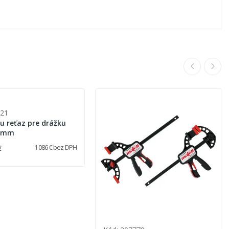
521
iu reťaz pre drážku
bky 9 mm
€
1 086 € bez DPH