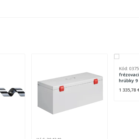
Kód: 037
frézovac
hrú
1 335,78 