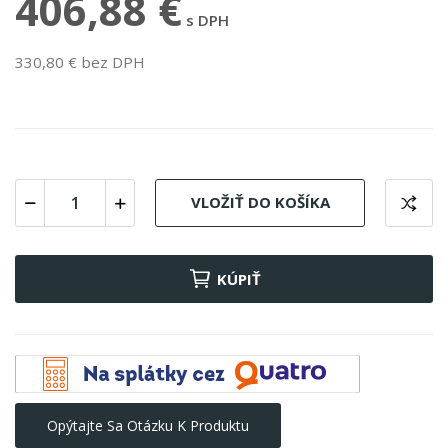
406,88 €
s DPH
330,80 € bez DPH
VLOŽIŤ DO KOŠÍKA
KÚPIŤ
Opýtajte Sa Otázku K Produktu