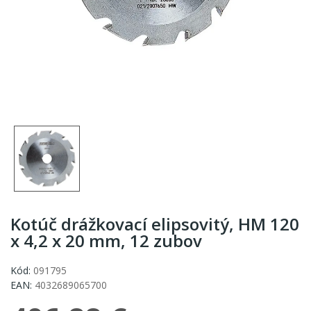
Kotúč drážkovací elipsovitý, HM 120
x 4,2 x 20 mm, 12 zubov
Kód:
091795
EAN:
4032689065700