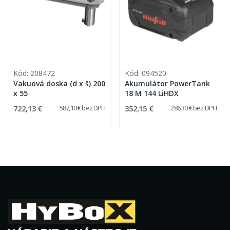
Kód: 208472
Kód: 094520
Vakuová doska (d x š) 200
Akumulátor PowerTank
x 55
18 M 144 LiHDX
722,13 €
352,15 €
587,10 € bez DPH
286,30 € bez DPH