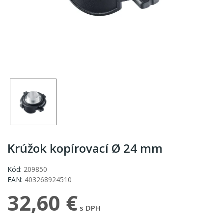
Krúžok kopírovací Ø 24 mm
Kód:
209850
EAN:
403268924510
32,60 €
s DPH