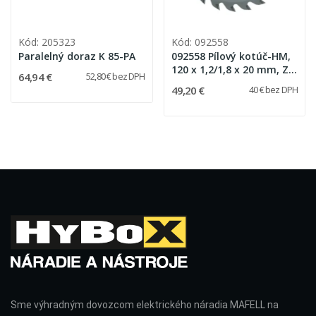
Kód: 205323
Kód: 092558
Paralelný doraz K 85-PA
092558 Pílový kotúč-HM,
120 x 1,2/1,8 x 20 mm, Z
64,94 €
52,80 € bez DPH
24, WZ
49,20 €
40 € bez DPH
Sme výhradným dovozcom elektrického náradia MAFELL na