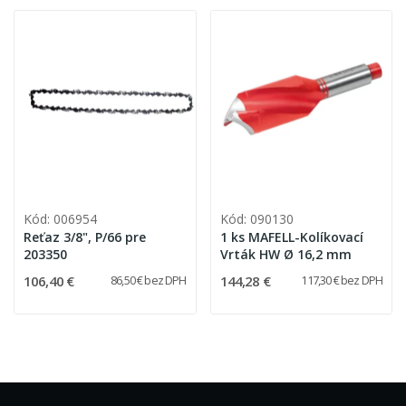
Kód: 006954
Kód: 090130
Reťaz 3/8", P/66 pre
1 ks MAFELL-Kolíkovací
203350
Vrták HW Ø 16,2 mm
106,40 €
144,28 €
86,50 € bez DPH
117,30 € bez DPH