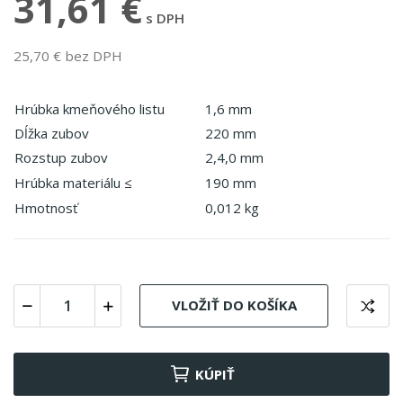
31,61 €
s DPH
25,70 € bez DPH
Hrúbka kmeňového listu
1,6 mm
Dĺžka zubov
220 mm
Rozstup zubov
2,4,0 mm
Hrúbka materiálu ≤
190 mm
Hmotnosť
0,012 kg
VLOŽIŤ DO KOŠÍKA
KÚPIŤ