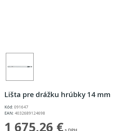
Lišta pre drážku hrúbky 14 mm
Kód:
091647
EAN:
4032689124698
1 675,26 €
s DPH