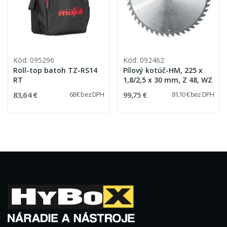
Kód: 095296
Kód: 092462
Roll-top batoh TZ-RS14
Pílový kotúč-HM, 225 x
RT
1,8/2,5 x 30 mm, Z 48, WZ
83,64 €
99,75 €
68 € bez DPH
81,10 € bez DPH