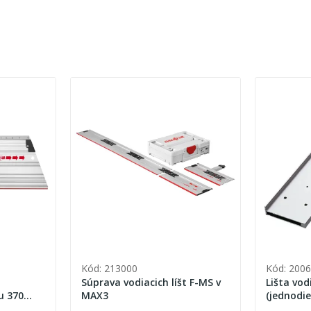
Kód: 213000
Kód: 200
Súprava vodiacich líšt F-MS v
Lišta vod
u 370
MAX3
(jednodie