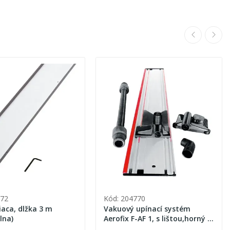
672
Kód: 204770
iaca, dlžka 3 m
Vakuový upínací systém
lna)
Aerofix F-AF 1, s lištou,horný a
dolný adaptér pre flexibilnú