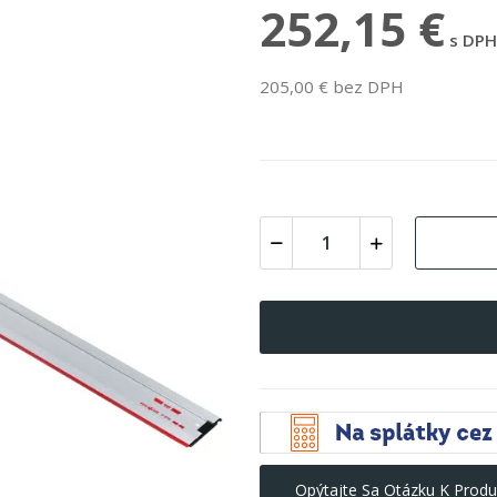
252,15 €
s DPH
205,00 € bez DPH
Opýtajte Sa Otázku K Produ