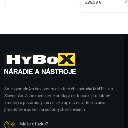
286,59 €
2
Sme výhradným dovozcom elektrického náradia MAFELL na
Slovensko. Zabezpečujeme predaj a distribúciu produktov,
záručný a pozáručný servis, ako aj možnosť testovania
produktov a účasti na odborných školeniach.
Máte otázku?