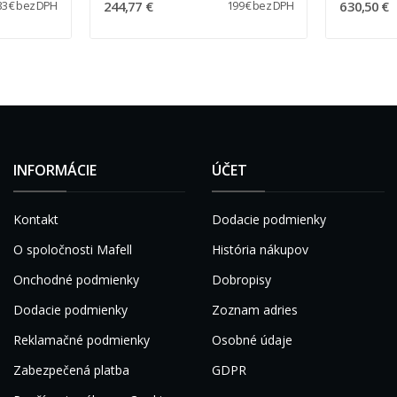
244,77 €
630,50 €
33 € bez DPH
199 € bez DPH
INFORMÁCIE
ÚČET
Kontakt
Dodacie podmienky
O spoločnosti Mafell
História nákupov
Onchodné podmienky
Dobropisy
Dodacie podmienky
Zoznam adries
Reklamačné podmienky
Osobné údaje
Zabezpečená platba
GDPR