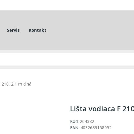
Servis
Kontakt
F 210, 2,1 m dlhá
Lišta vodiaca F 21
Kód:
204382
EAN:
4032689158952