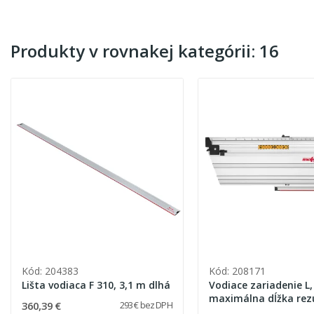
Produkty v rovnakej kategórii: 16
Kód: 204383
Kód: 208171
Lišta vodiaca F 310, 3,1 m dlhá
Vodiace zariadenie L,
maximálna dĺžka rez
360,39 €
293 € bez DPH
mm