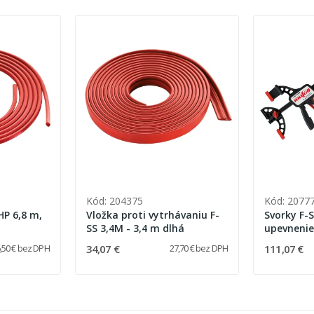
Kód: 204375
Kód: 2077
-HP 6,8 m,
Vložka proti vytrhávaniu F-
Svorky F-
SS 3,4M - 3,4 m dlhá
upevnenie 
34,07 €
111,07 €
,50 € bez DPH
27,70 € bez DPH