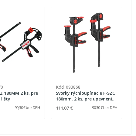
70
Kód: 093868
SZ 180MM 2 ks, pre
Svorky rýchloupínacie F-SZC
lišty
180mm, 2 ks, pre upevnenie
lišty
111,07 €
90,30 € bez DPH
90,30 € bez DPH