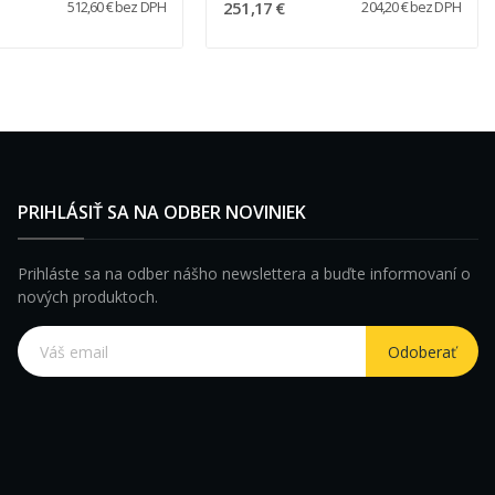
251,17 €
512,60 € bez DPH
204,20 € bez DPH
hadicu
PRIHLÁSIŤ SA NA ODBER NOVINIEK
Prihláste sa na odber nášho newslettera a buďte informovaní o
nových produktoch.
Odoberať