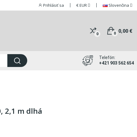
Prihlásiť sa
€
EUR
Slovenčina
0,00 €
0
0
Telefón:
+421 903 562 654
0, 2,1 m dlhá