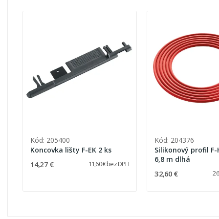
Kód: 205400
Kód: 204376
Koncovka lišty F-EK 2 ks
Silikonový profil F
6,8 m dlhá
14,27 €
11,60 € bez DPH
32,60 €
26