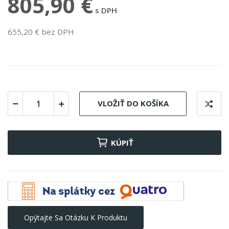
805,90 €
s DPH
655,20 € bez DPH
VLOŽIŤ DO KOŠÍKA
KÚPIŤ
Opýtajte Sa Otázku K Produktu