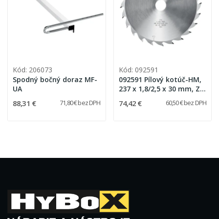
Kód: 206073
Kód: 092591
Spodný bočný doraz MF-
092591 Pílový kotúč-HM,
UA
237 x 1,8/2,5 x 30 mm, Z
24, WZ
88,31 €
74,42 €
71,80 € bez DPH
60,50 € bez DPH