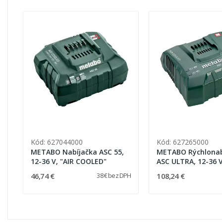
Kód: 627044000
Kód: 627265000
METABO Nabíjačka ASC 55,
METABO Rýchlonab
12-36 V, "AIR COOLED"
ASC ULTRA, 12-36 V
COOLED"
46,74 €
108,24 €
38 € bez DPH