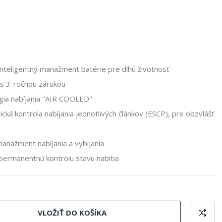
Inteligentný manažment batérie pre dlhú životnosť
 s 3-ročnou zárukou
gia nabíjania "AIR COOLED"
ká kontrola nabíjania jednotlivých článkov (ESCP), pre obzvlášť
nažment nabíjania a vybíjania
 permanentnú kontrolu stavu nabitia
VLOŽIŤ DO KOŠÍKA