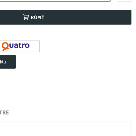
KÚPIŤ
ktu
TRE