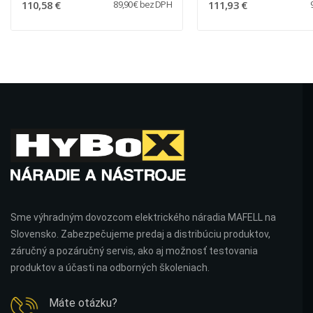
110,58 €
111,93 €
89,90 € bez DPH
Sme výhradným dovozcom elektrického náradia MAFELL na
Slovensko. Zabezpečujeme predaj a distribúciu produktov,
záručný a pozáručný servis, ako aj možnosť testovania
produktov a účasti na odborných školeniach.
Máte otázku?