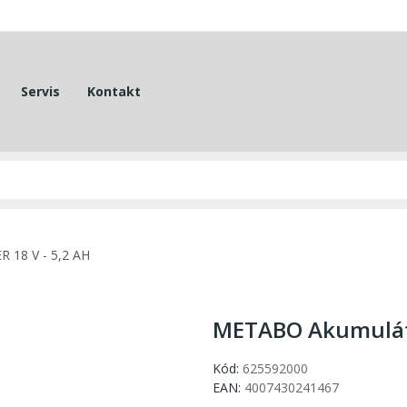
Servis
Kontakt
 18 V - 5,2 AH
METABO Akumuláto
Kód:
625592000
EAN:
4007430241467