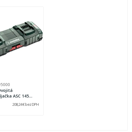
95000
vojitá
íjačka ASC 145
6 V, „AIR COOLED“
208,24 € bez DPH