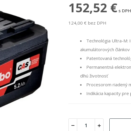
152,52 €
s DPH
124,00 € bez DPH
Technológia Ultra-M: 
akumulátorových článkov
Patentovaná technoló
Permanentná elektronic
dlhú životnosť
Procesorom riadený ma
Indikácia kapacity pre