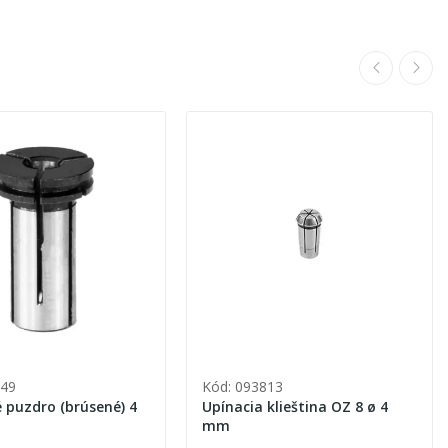
949
Kód: 093813
 puzdro (brúsené) 4
Upínacia klieština OZ 8 ø 4
mm