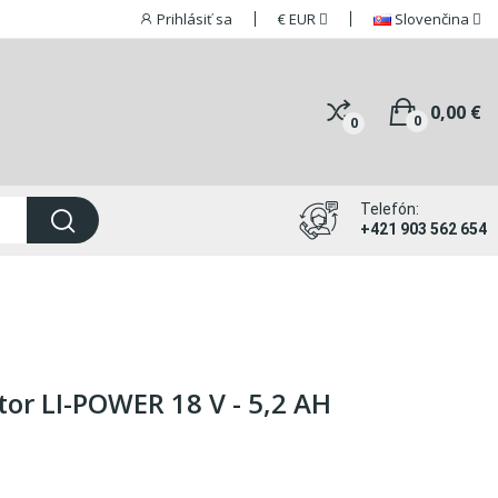
Prihlásiť sa
€
EUR
Slovenčina
0,00 €
0
0
Telefón:
+421 903 562 654
r LI-POWER 18 V - 5,2 AH