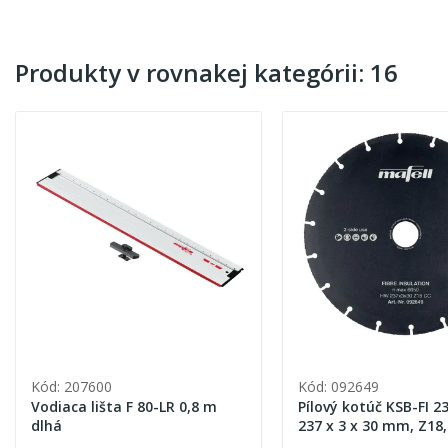
Produkty v rovnakej kategórii: 16
Kód: 207600
Kód: 092649
Vodiaca lišta F 80-LR 0,8 m
Pílový kotúč KSB-FI 2
dlhá
237 x 3 x 30 mm, Z18,
Insulation