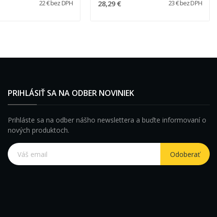
28,29 €
22 € bez DPH
23 € bez DPH
PRIHLÁSIŤ SA NA ODBER NOVINIEK
Prihláste sa na odber nášho newslettera a buďte informovaní o
nových produktoch.
Odoberať