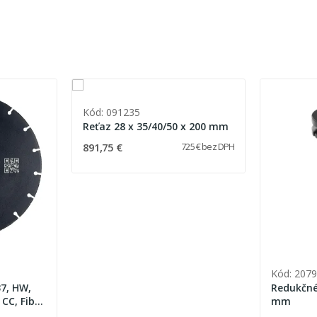
Kód: 091235
Reťaz 28 x 35/40/50 x 200 mm
891,75 €
725 € bez DPH
Kód: 207
37, HW,
Redukčné
 CC, Fibre
mm