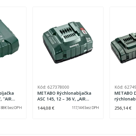
Kód: 627378000
Kód: 6274
íjačka
METABO Rýchlonabíjačka
METABO D
, "AIR
ASC 145, 12 – 36 V, „AIR
rýchlonab
COOLED“
DUO, 12-3
144,08 €
256,14 €
88 € bez DPH
117,14 € bez DPH