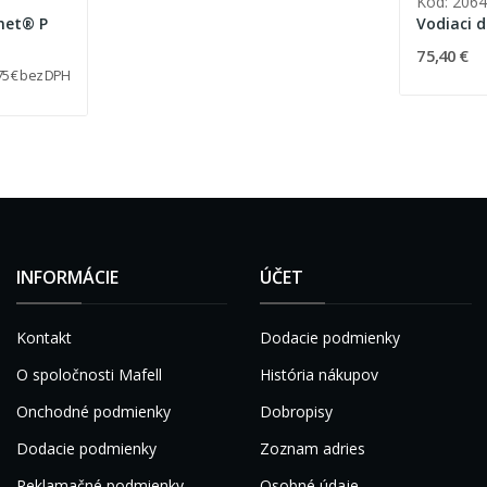
Kód: 206
net® P
Vodiaci 
75,40 €
75 € bez DPH
INFORMÁCIE
ÚČET
Kontakt
Dodacie podmienky
O spoločnosti Mafell
História nákupov
Onchodné podmienky
Dobropisy
Dodacie podmienky
Zoznam adries
Reklamačné podmienky
Osobné údaje