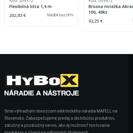
Kód: 204372
Kód: 093412
Flexibilná lišta 1,4 m
Brúsna mriežka Abra
100, 40ks
202,83 €
164,90 € bez DPH
92,25 €
Sme výhradným dovozcom elektrického náradia MAFELL na
Slovensko. Zabezpečujeme predaj a distribúciu produktov,
záručný a pozáručný servis, ako aj možnosť testovania
produktov a účasti na odborných školeniach.