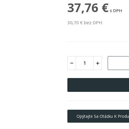
37,76 €
s DPH
30,70 € bez DPH
Opýtajte Sa Otázku K Produ