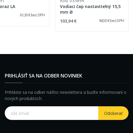
491
Kód: 035894
doraz LA
Vodiaci čap nastaviteľný 15,5
mm Ø
61,30 € bez DPH
103,94 €
84,50 € bez DPH
PRIHLÁSIŤ SA NA ODBER NOVINIEK
Prihláste sa na odber nášho newslettera a buďte informovaní o
nových produktoch.
Odoberať