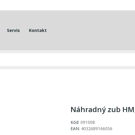
Servis
Kontakt
Náhradný zub HM,
Kód:
091008
EAN:
4032689166056