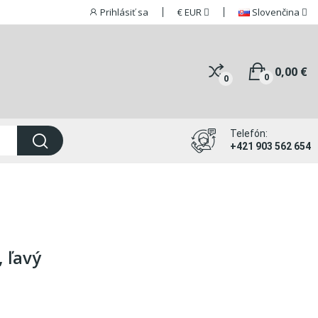
Prihlásiť sa
€
EUR
Slovenčina
0,00 €
0
0
Telefón:
+421 903 562 654
 ľavý