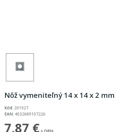
Nôž vymeniteľný 14 x 14 x 2 mm
Kód:
201927
EAN:
4032689107226
7,87 €
s DPH