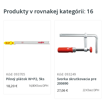
Produkty v rovnakej kategórii: 16
Kód: 093705
Kód: 093249
Pilový plátok W+P2, 5ks
Svorka skrutkovacia pre
200690
18,20 €
14,80 € bez DPH
27,06 €
22 € bez DPH