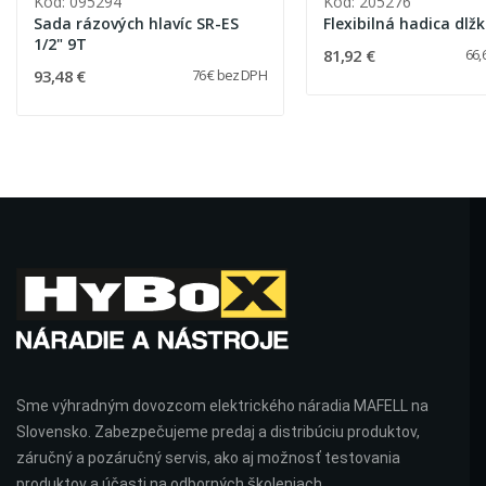
Kód: 095294
Kód: 205276
Sada rázových hlavíc SR-ES
Flexibilná hadica dlž
1/2" 9T
81,92 €
66,
93,48 €
76 € bez DPH
Sme výhradným dovozcom elektrického náradia MAFELL na
Slovensko. Zabezpečujeme predaj a distribúciu produktov,
záručný a pozáručný servis, ako aj možnosť testovania
produktov a účasti na odborných školeniach.