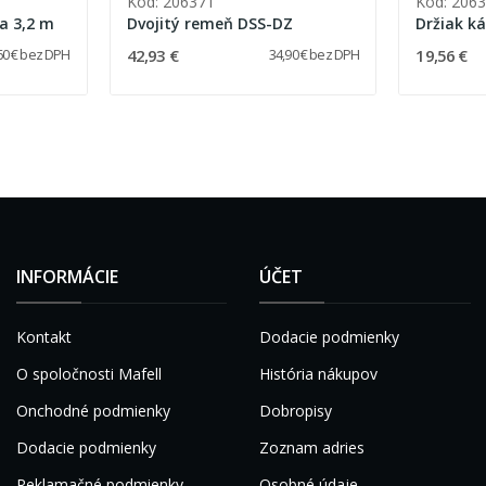
Kód: 206371
Kód: 206
ka 3,2 m
Dvojitý remeň DSS-DZ
Držiak ká
42,93 €
19,56 €
60 € bez DPH
34,90 € bez DPH
INFORMÁCIE
ÚČET
Kontakt
Dodacie podmienky
O spoločnosti Mafell
História nákupov
Onchodné podmienky
Dobropisy
Dodacie podmienky
Zoznam adries
Reklamačné podmienky
Osobné údaje