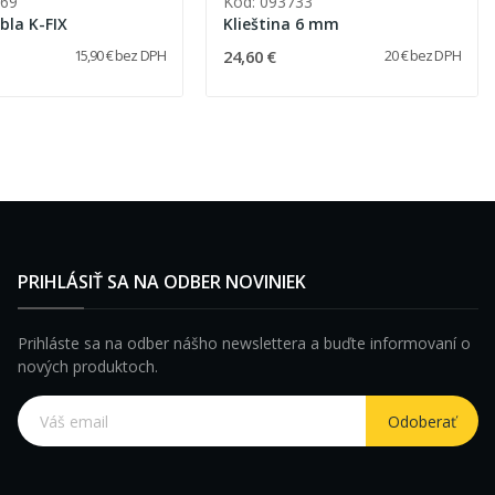
369
Kód: 093733
bla K-FIX
Klieština 6 mm
24,60 €
15,90 € bez DPH
20 € bez DPH
PRIHLÁSIŤ SA NA ODBER NOVINIEK
Prihláste sa na odber nášho newslettera a buďte informovaní o
nových produktoch.
Odoberať