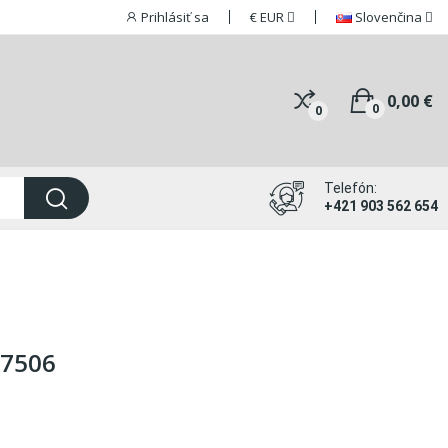
Prihlásiť sa
€
EUR
Slovenčina
0,00 €
0
0
Telefón:
+421 903 562 654
07506