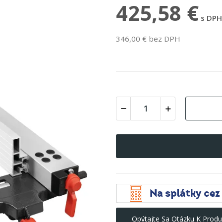
425,58 €
s DPH
346,00 € bez DPH
Opýtajte Sa Otázku K Produ