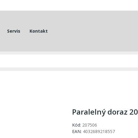
Servis
Kontakt
Paralelný doraz 2
Kód:
207506
EAN:
4032689218557