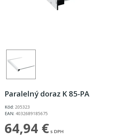
Paralelný doraz K 85-PA
Kód:
205323
EAN:
4032689185675
64,94 €
s DPH