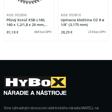
Kód: 092606
Kód: 093810
Pílový kotúč KSB-L160,
Upínacia klieština OZ 8 ø
160 x 1,2/1,8 x 20 mm,
1/8" (3,175 mm)
Z46, WZ/FA Pre Trespu,
81,18 €
28,29 €
66 € bez DPH
23 € bez DPH
HPL lamináty a lamináty
Sme výhradným dovozcom elektrického náradia MAFELL na