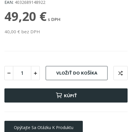
EAN:
4032689148922
49,20 €
s DPH
40,00 € bez DPH
VLOŽIŤ DO KOŠÍKA
KÚPIŤ
Opýtajte Sa Otázku K Produktu