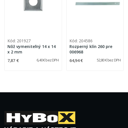
Kód: 201927
Kód: 204586
Nôž vymeniteľný 14 x 14
Rozperný klín 260 pre
x 2 mm
006968
7,87 €
64,94 €
6,40 € bez DPH
52,80 € bez DPH