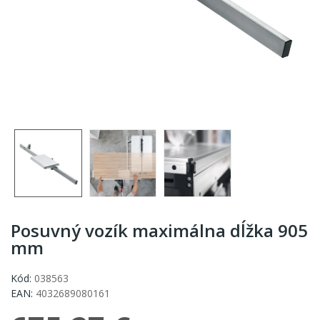
Posuvný vozík maximálna dĺžka 905
mm
Kód:
038563
EAN:
4032689080161