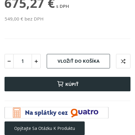
675,27 €
s DPH
549,00 € bez DPH
VLOŽIŤ DO KOŠÍKA
KÚPIŤ
Opýtajte Sa Otázku K Produktu