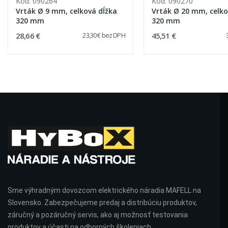
Kód: 090264
Kód: 090270
Vrták Ø 9 mm, celková dĺžka
Vrták Ø 20 mm, celko
320 mm
320 mm
28,66 €
45,51 €
23,30 € bez DPH
Sme výhradným dovozcom elektrického náradia MAFELL na
Slovensko. Zabezpečujeme predaj a distribúciu produktov,
záručný a pozáručný servis, ako aj možnosť testovania
produktov a účasti na odborných školeniach.