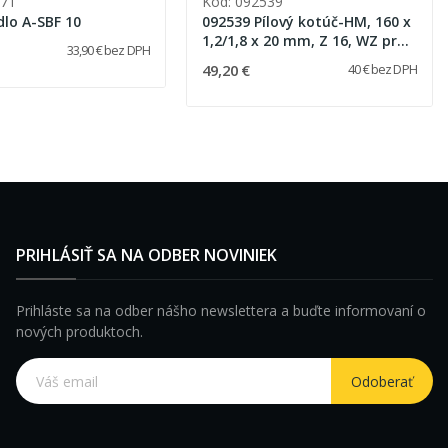
771
Kód: 092539
dlo A-SBF 10
092539 Pílový kotúč-HM, 160 x
1,2/1,8 x 20 mm, Z 16, WZ pre
33,90 € bez DPH
pozdĺžne rezy v dreve
49,20 €
40 € bez DPH
PRIHLÁSIŤ SA NA ODBER NOVINIEK
Prihláste sa na odber nášho newslettera a buďte informovaní o
nových produktoch.
Odoberať