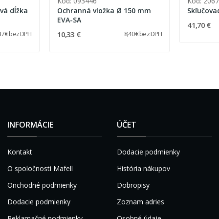
Kód: 093446
Kód: 206
vá dĺžka
Ochranná vložka Ø 150 mm
Skľučova
EVA-SA
41,70 €
10,33 €
37 € bez DPH
8,40 € bez DPH
INFORMÁCIE
ÚČET
Kontakt
Dodacie podmienky
O spoločnosti Mafell
História nákupov
Onchodné podmienky
Dobropisy
Dodacie podmienky
Zoznam adries
Reklamačné podmienky
Osobné údaje