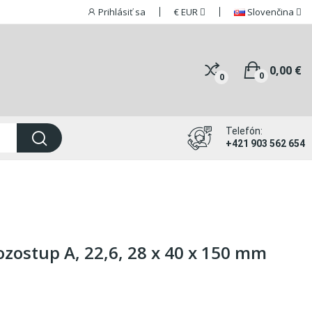
Prihlásiť sa
€
EUR
Slovenčina
0,00 €
0
0
Telefón:
+421 903 562 654
ozostup A, 22,6, 28 x 40 x 150 mm