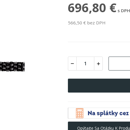
696,80 €
s DPH
566,50 € bez DPH
Opýtajte Sa Otázku K Produ