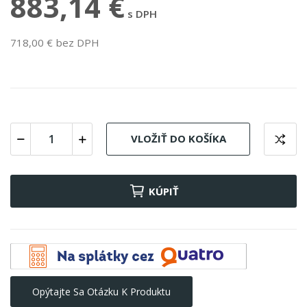
883,14 €
s DPH
718,00 € bez DPH
VLOŽIŤ DO KOŠÍKA
KÚPIŤ
Opýtajte Sa Otázku K Produktu