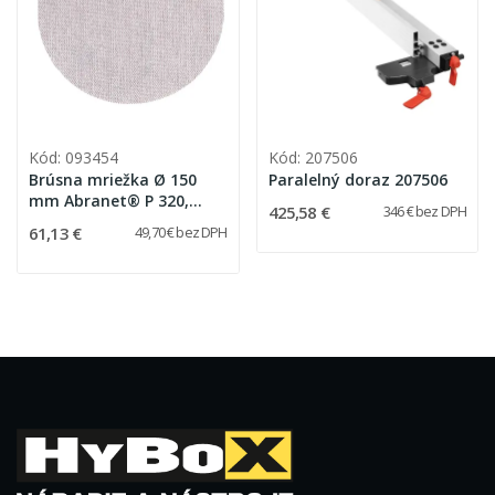
Kód: 093454
Kód: 207506
Brúsna mriežka Ø 150
Paralelný doraz 207506
mm Abranet® P 320,
425,58 €
346 € bez DPH
40ks
61,13 €
49,70 € bez DPH