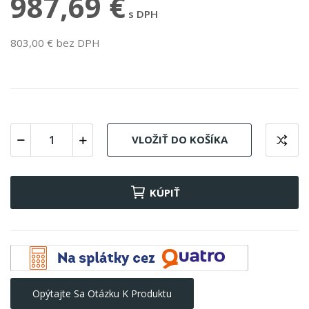
987,69 €
s DPH
803,00 € bez DPH
VLOŽIŤ DO KOŠÍKA
KÚPIŤ
Opýtajte Sa Otázku K Produktu