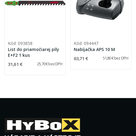
Kód: 093858
Kód: 094447
List do priamočiarej píly
Nabíjačka APS 10 M
E+F2 1 kus
63,71 €
51,80 € bez DPH
31,61 €
25,70 € bez DPH