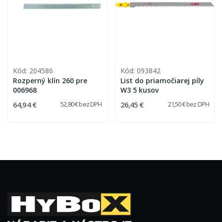
Kód: 204586
Kód: 093842
Rozperný klín 260 pre
List do priamočiarej píly
006968
W3 5 kusov
64,94 €
26,45 €
52,80 € bez DPH
21,50 € bez DPH