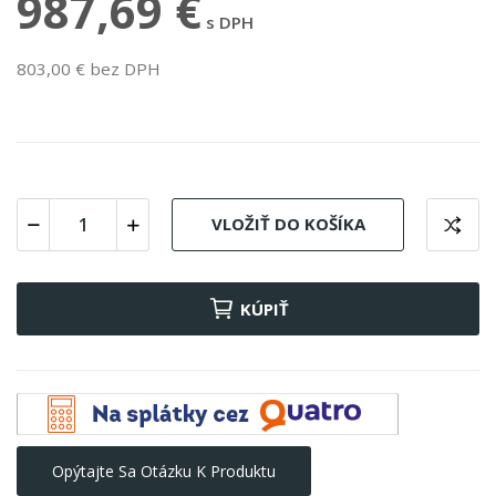
987,69 €
s DPH
803,00 € bez DPH
VLOŽIŤ DO KOŠÍKA
KÚPIŤ
Opýtajte Sa Otázku K Produktu