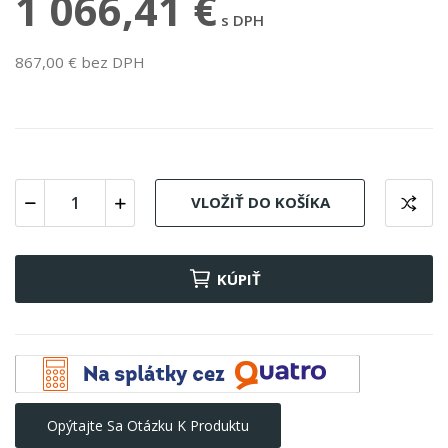
1 066,41 €
s DPH
867,00 € bez DPH
VLOŽIŤ DO KOŠÍKA
KÚPIŤ
Opýtajte Sa Otázku K Produktu