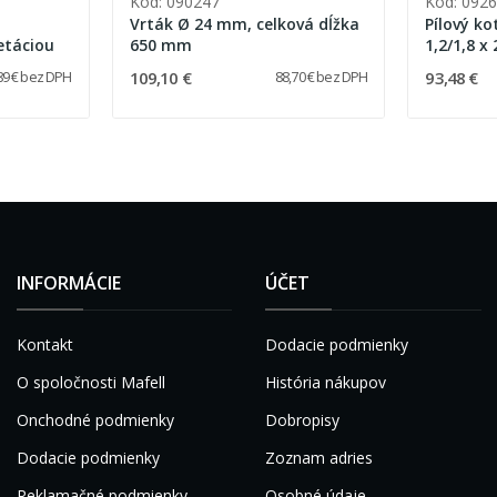
Kód: 090247
Kód: 092
Vrták Ø 24 mm, celková dĺžka
Pílový ko
etáciou
650 mm
1,2/1,8 x
109,10 €
93,48 €
89 € bez DPH
88,70 € bez DPH
INFORMÁCIE
ÚČET
Kontakt
Dodacie podmienky
O spoločnosti Mafell
História nákupov
Onchodné podmienky
Dobropisy
Dodacie podmienky
Zoznam adries
Reklamačné podmienky
Osobné údaje