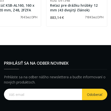
605
Kód: 091348
túč KSB-AL160, 160 x
Reťaz pre drážku hrúbky 12
 20 mm, Z48, 2FZFA
mm (43 dvojitý článok)
883,14 €
76 € bez DPH
718 € bez DPH
PRIHLÁSIŤ SA NA ODBER NOVINIEK
Prihláste sa na odber nášho newslettera a buďte informovaní o
nových produktoch.
Odoberať