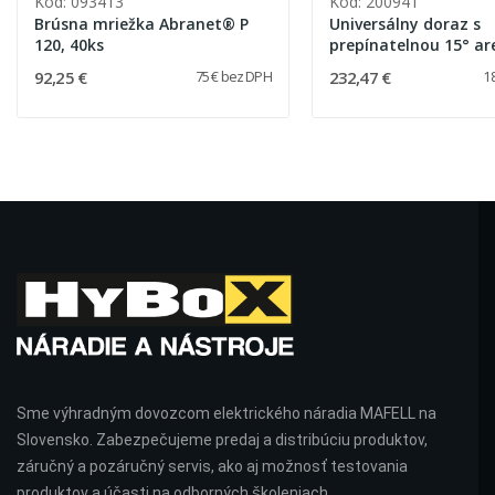
Kód: 093413
Kód: 200941
Brúsna mriežka Abranet® P
Universálny doraz s
120, 40ks
prepínatelnou 15° ar
92,25 €
232,47 €
75 € bez DPH
1
Sme výhradným dovozcom elektrického náradia MAFELL na
Slovensko. Zabezpečujeme predaj a distribúciu produktov,
záručný a pozáručný servis, ako aj možnosť testovania
produktov a účasti na odborných školeniach.