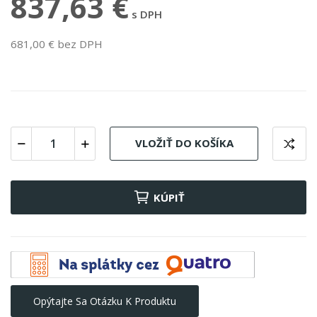
837,63 €
s DPH
681,00 € bez DPH
VLOŽIŤ DO KOŠÍKA
KÚPIŤ
Opýtajte Sa Otázku K Produktu