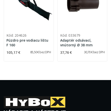
Kód: 204626
Kód: 033679
Púzdro pre vodiacu lištu
Adaptér odsávací,
F 160
vnútorný Ø 38 mm
105,17 €
37,76 €
85,50 € bez DPH
30,70 € bez DPH