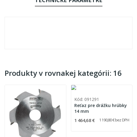
Produkty v rovnakej kategórii: 16
Kód: 091291
Reťaz pre drážku hrúbky
14 mm
1 464,68 €
1 190,80 € bez DPH