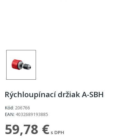
Rýchloupínací držiak A-SBH
Kód:
206766
EAN:
4032689193885
59,78 €
s DPH