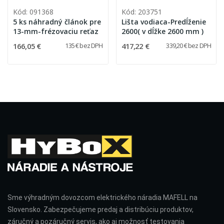
Kód: 091368
Kód: 203751
5 ks náhradný článok pre
Lišta vodiaca-Predĺženie
13-mm-frézovaciu reťaz
2600( v dĺžke 2600 mm )
166,05 €
417,22 €
135 € bez DPH
339,20 € bez DPH
Sme výhradným dovozcom elektrického náradia MAFELL na
Slovensko. Zabezpečujeme predaj a distribúciu produktov,
záručný a pozáručný servis, ako aj možnosť testovania