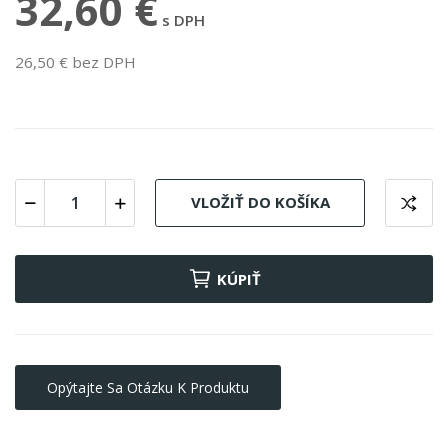
32,60 €
s DPH
26,50 € bez DPH
VLOŽIŤ DO KOŠÍKA
KÚPIŤ
Opýtajte Sa Otázku K Produktu