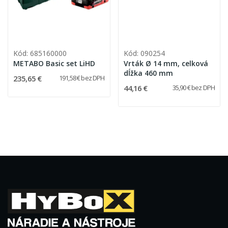
Kód: 685160000
Kód: 090254
METABO Basic set LiHD
Vrták Ø 14 mm, celková
dĺžka 460 mm
235,65 €
191,58 € bez DPH
44,16 €
35,90 € bez DPH