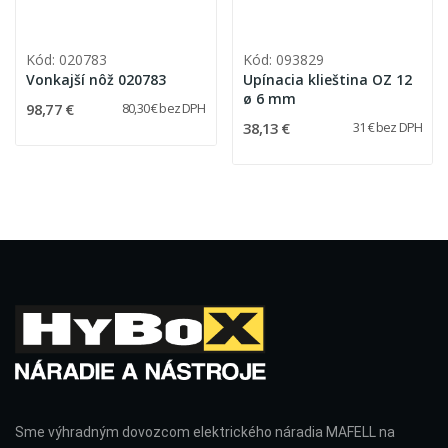
Kód: 020783
Kód: 093829
Vonkajší nôž 020783
Upínacia klieština OZ 12
ø 6 mm
98,77 €
80,30 € bez DPH
38,13 €
31 € bez DPH
Sme výhradným dovozcom elektrického náradia MAFELL na