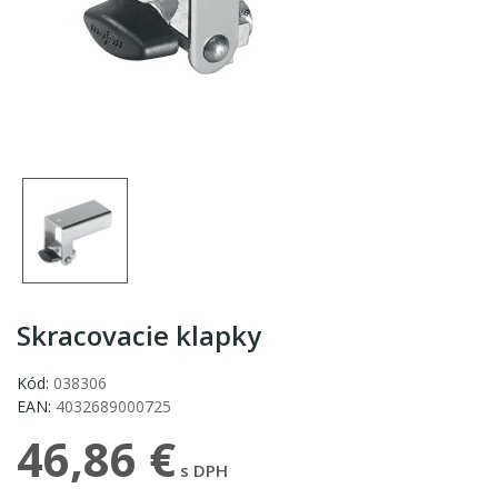
Skracovacie klapky
Kód:
038306
EAN:
4032689000725
46,86 €
s DPH