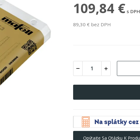
109,84 €
s DPH
89,30 € bez DPH
Opýtajte Sa Otázku K Produ