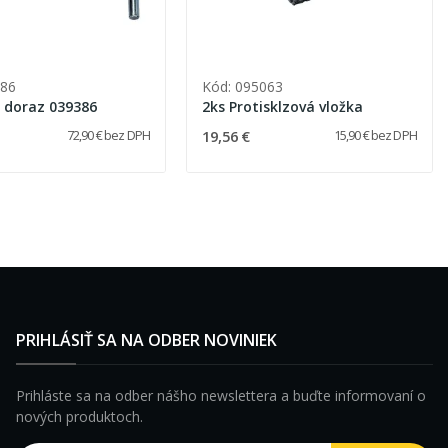
386
Kód: 095063
ý doraz 039386
2ks Protisklzová vložka
19,56 €
72,90 € bez DPH
15,90 € bez DPH
PRIHLÁSIŤ SA NA ODBER NOVINIEK
Prihláste sa na odber nášho newslettera a buďte informovaní o
nových produktoch.