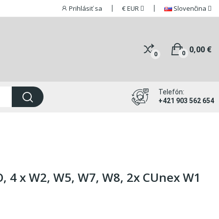
Prihlásiť sa
€
EUR
Slovenčina
0,00 €
0
0
Telefón:
+421 903 562 654
, 4 x W2, W5, W7, W8, 2x CUnex W1