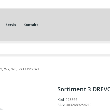
Servis
Kontakt
W5, W7, W8, 2x CUnex W1
Sortiment 3 DREVO
Kód:
093866
EAN:
4032689254210