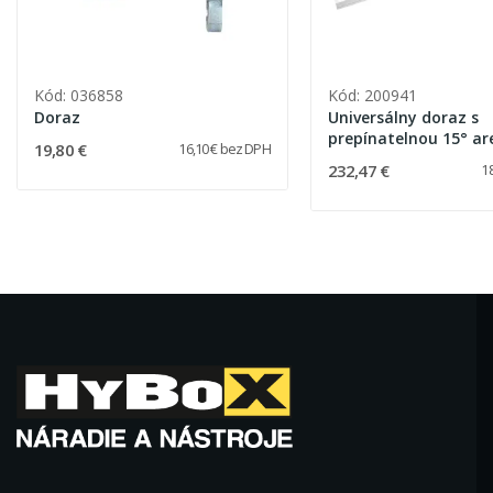
Kód: 036858
Kód: 200941
Doraz
Universálny doraz s
prepínatelnou 15° ar
19,80 €
16,10 € bez DPH
232,47 €
1