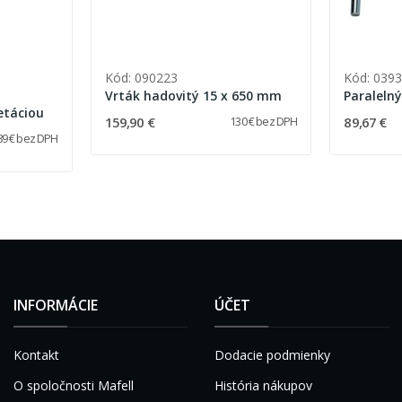
Kód: 090223
Kód: 039
Vrták hadovitý 15 x 650 mm
Paraleln
etáciou
159,90 €
89,67 €
130 € bez DPH
89 € bez DPH
INFORMÁCIE
ÚČET
Kontakt
Dodacie podmienky
O spoločnosti Mafell
História nákupov