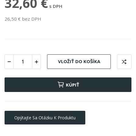
32,60 €
s DPH
26,50 € bez DPH
VLOŽIŤ DO KOŠÍKA
KÚPIŤ
Opýtajte Sa Otázku K Produktu