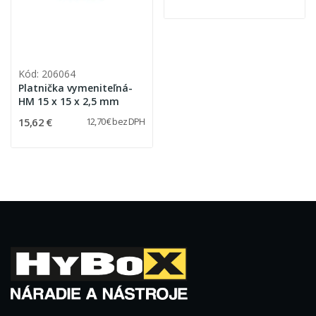
Kód: 206064
Platnička vymeniteľná-
HM 15 x 15 x 2,5 mm
15,62 €
12,70 € bez DPH