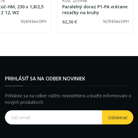
576
Kód: 205448
túč-HM, 230 x 1,8/2,5
Paralelný doraz P1-PA vrátane
 Z 12, WZ
rezačky na kruhy
62,36 €
50,30 € bez DPH
50,70 € bez DPH
PRIHLÁSIŤ SA NA ODBER NOVINIEK
Prihláste sa na odber nášho newslettera a buďte informovaní o
nových produktoch.
Odoberať