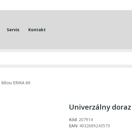
Servis
Kontakt
 lištou ERIKA 60
Univerzálny doraz 
Kód:
207914
EAN:
4032689243573