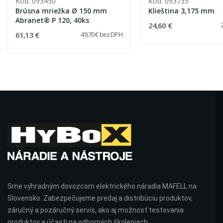
Kód: 093450
Kód: 093735
Brúsna mriežka Ø 150 mm
Klieština 3,175 mm
Abranet® P 120, 40ks
24,60 €
61,13 €
49,70 € bez DPH
Sme výhradným dovozcom elektrického náradia MAFELL na
Slovensko. Zabezpečujeme predaj a distribúciu produktov,
záručný a pozáručný servis, ako aj možnosť testovania
produktov a účasti na odborných školeniach.