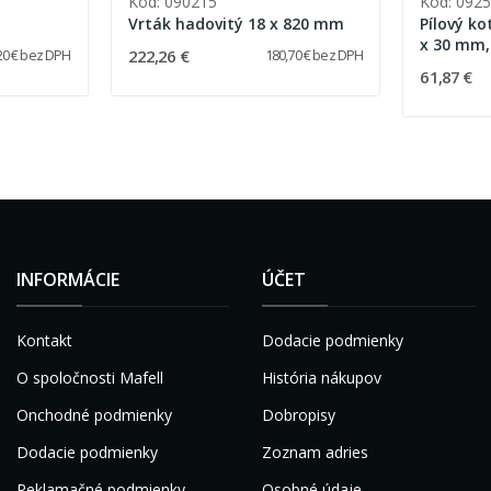
Kód: 090215
Kód: 092
Vrták hadovitý 18 x 820 mm
Pílový ko
x 30 mm,
222,26 €
20 € bez DPH
180,70 € bez DPH
61,87 €
INFORMÁCIE
ÚČET
Kontakt
Dodacie podmienky
O spoločnosti Mafell
História nákupov
Onchodné podmienky
Dobropisy
Dodacie podmienky
Zoznam adries
Reklamačné podmienky
Osobné údaje