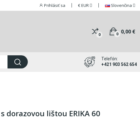
Prihlásiť sa
€
EUR
Slovenčina
0,00 €
0
0
Telefón:
+421 903 562 654
s dorazovou lištou ERIKA 60