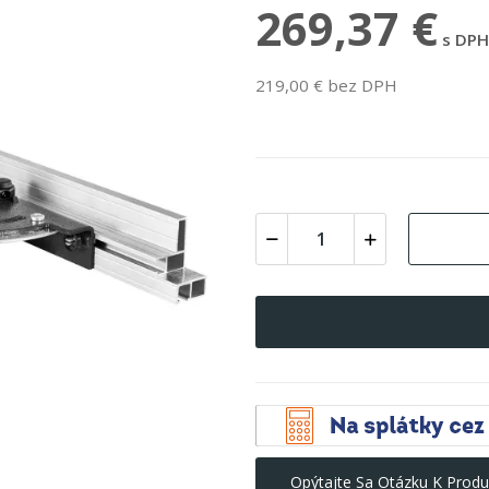
269,37 €
s DPH
219,00 € bez DPH
Opýtajte Sa Otázku K Produ