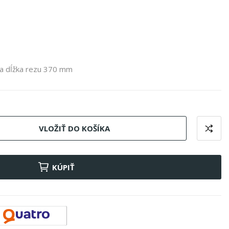
na dĺžka rezu 370 mm
VLOŽIŤ DO KOŠÍKA
KÚPIŤ