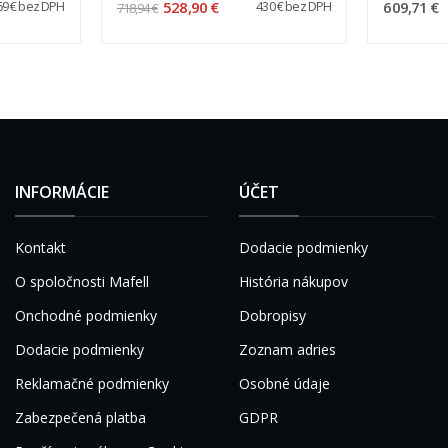
528,90 €
609,71 €
69 € bez DPH
430 € bez DPH
718,94 €
INFORMÁCIE
ÚČET
Kontakt
Dodacie podmienky
O spoločnosti Mafell
História nákupov
Onchodné podmienky
Dobropisy
Dodacie podmienky
Zoznam adries
Reklamačné podmienky
Osobné údaje
Zabezpečená platba
GDPR