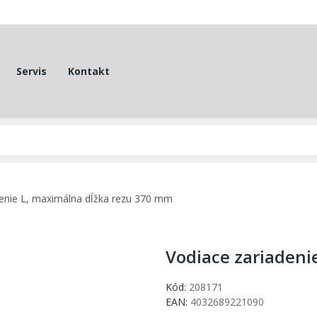
Servis
Kontakt
denie L, maximálna dĺžka rezu 370 mm
Vodiace zariadeni
Kód:
208171
EAN:
4032689221090