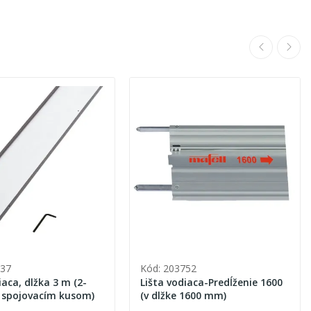
037
Kód: 203752
iaca, dlžka 3 m (2-
Lišta vodiaca-Predĺženie 1600
o spojovacím kusom)
(v dlžke 1600 mm)