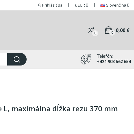
Prihlásiť sa
€
EUR
Slovenčina
0,00 €
0
0
Telefón:
+421 903 562 654
e L, maximálna dĺžka rezu 370 mm