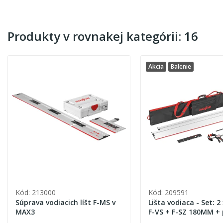
Produkty v rovnakej kategórii: 16
Akcia
Balenie
Kód: 213000
Kód: 209591
Súprava vodiacich líšt F-MS v
Lišta vodiaca - Set: 2 
MAX3
F-VS + F-SZ 180MM +
na lištu