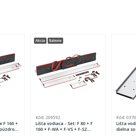
Akcia
Balenie
Kód: 209592
Kód: 037
x F 160 +
Lišta vodiaca - Set: F 80 + F
Lišta vod
 púzdro
160 + F-WA + F-VS + F-SZ
dielna s
180MM + púzdro na lištu