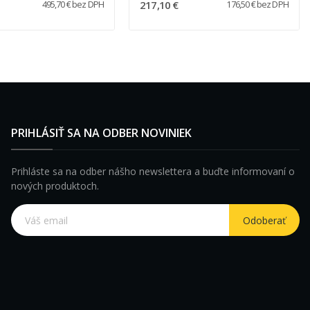
217,10 €
495,70 € bez DPH
176,50 € bez DPH
PRIHLÁSIŤ SA NA ODBER NOVINIEK
Prihláste sa na odber nášho newslettera a buďte informovaní o
nových produktoch.
Odoberať