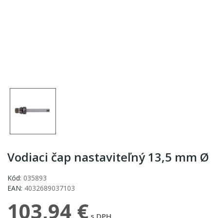
Vodiaci čap nastaviteľný 13,5 mm Ø
Kód:
035893
EAN:
4032689037103
103,94 €
s DPH