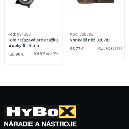
Kód: 091386
Kód: 020783
Kolo reťazové pre drážku
Vonkajší nôž 020783
hrúbky 8 - 9 mm
98,77 €
80,30 € bez DPH
128,90 €
104,80 € bez DPH