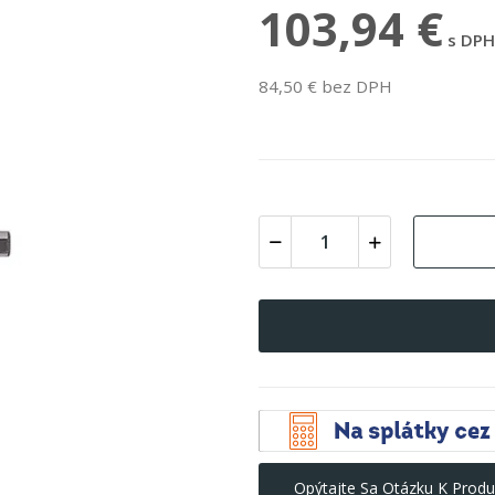
103,94 €
s DPH
84,50 € bez DPH
Opýtajte Sa Otázku K Produ