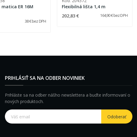
758
Kód: 204372
á matica ER 16M
Flexibilná lišta 1,4 m
202,83 €
164,90 € bez DPH
38 € bez DPH
PRIHLÁSIŤ SA NA ODBER NOVINIEK
Prihláste sa na odber nášho newslettera a buďte informovaní o
nových produktoch.
Odoberať