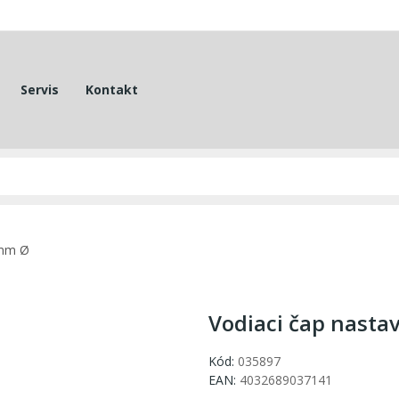
Servis
Kontakt
 mm Ø
Vodiaci čap nasta
Kód:
035897
EAN:
4032689037141