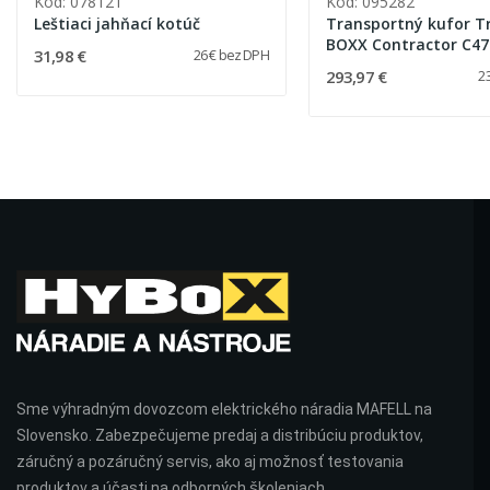
Kód: 078121
Kód: 095282
Leštiaci jahňací kotúč
Transportný kufor Tr
BOXX Contractor C47
31,98 €
26 € bez DPH
NFU 50
293,97 €
2
Sme výhradným dovozcom elektrického náradia MAFELL na
Slovensko. Zabezpečujeme predaj a distribúciu produktov,
záručný a pozáručný servis, ako aj možnosť testovania
produktov a účasti na odborných školeniach.