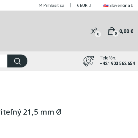
Prihlásiť sa
€
EUR
Slovenčina
0,00 €
0
0
Telefón:
+421 903 562 654
viteľný 21,5 mm Ø