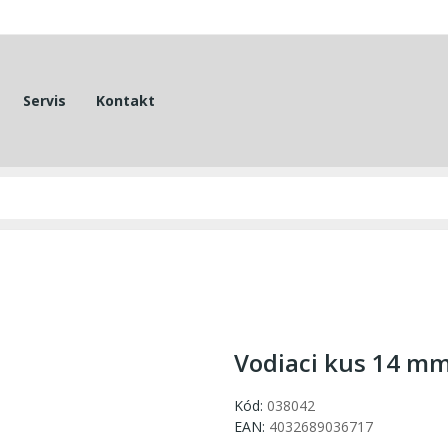
Servis
Kontakt
Vodiaci kus 14 m
Kód:
038042
EAN:
4032689036717