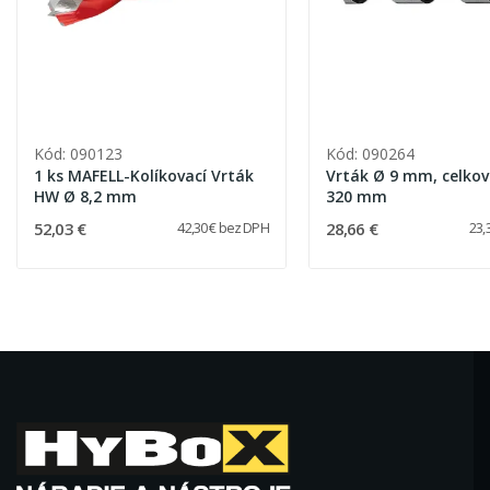
Kód: 090123
Kód: 090264
1 ks MAFELL-Kolíkovací Vrták
Vrták Ø 9 mm, celková dĺžka
HW Ø 8,2 mm
320 mm
52,03 €
28,66 €
42,30 € bez DPH
23,