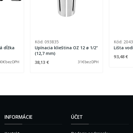
Kód: 093835
Kód: 204
Upínacia klieština OZ 12 ø 1/2“
Lišta vod
(12,7 mm)
93,48 €
38,13 €
30 € bez DPH
31 € bez DPH
INFORMÁCIE
ÚČET