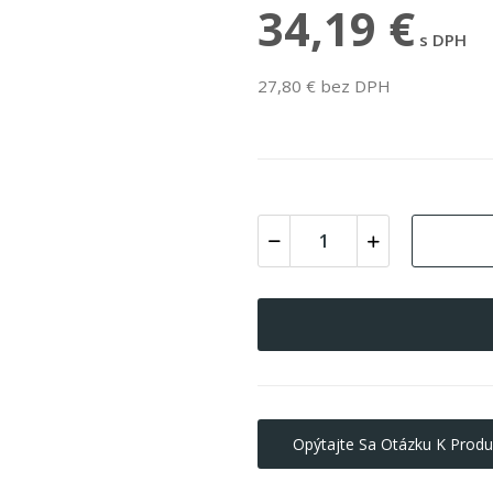
34,19 €
s DPH
27,80 € bez DPH
Opýtajte Sa Otázku K Produ