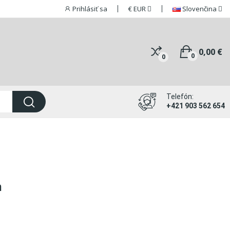
Prihlásiť sa
€
EUR
Slovenčina
0,00 €
0
0
Telefón:
+421 903 562 654
m