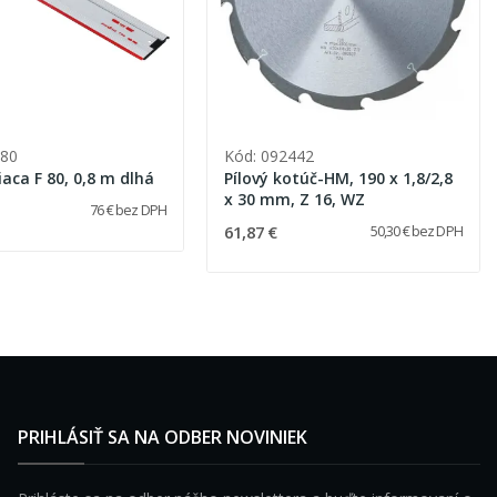
380
Kód: 092442
iaca F 80, 0,8 m dlhá
Pílový kotúč-HM, 190 x 1,8/2,8
x 30 mm, Z 16, WZ
76 € bez DPH
61,87 €
50,30 € bez DPH
PRIHLÁSIŤ SA NA ODBER NOVINIEK