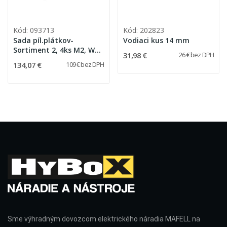
Kód: 093713
Kód: 202823
Sada píl.plátkov-
Vodiaci kus 14 mm
Sortiment 2, 4ks M2, W6,
31,98 €
26 € bez DPH
L2, W+M2, 2ks CUnex W1
134,07 €
109 € bez DPH
Sme výhradným dovozcom elektrického náradia MAFELL na