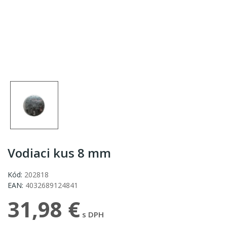
Vodiaci kus 8 mm
Kód:
202818
EAN:
4032689124841
31,98 €
s DPH