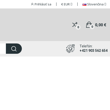
Prihlásiť sa
€
EUR
Slovenčina
0,00 €
0
0
Telefón:
+421 903 562 654