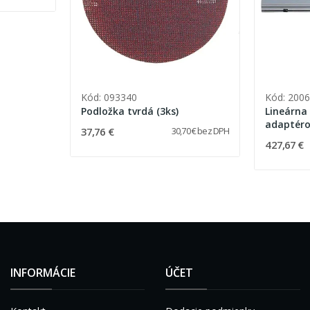
Kód: 093340
Kód: 200
Podložka tvrdá (3ks)
Lineárna 
adaptér
37,76 €
30,70 € bez DPH
427,67 €
INFORMÁCIE
ÚČET