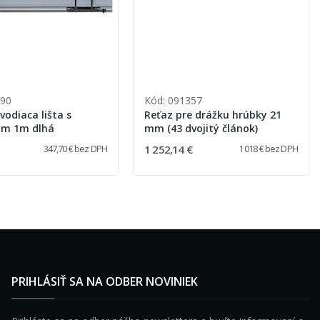
690
Kód: 091357
vodiaca lišta s
Reťaz pre drážku hrúbky 21
om 1m dlhá
mm (43 dvojitý článok)
1 252,14 €
347,70 € bez DPH
1 018 € bez DPH
PRIHLÁSIŤ SA NA ODBER NOVINIEK