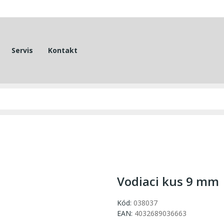
Servis
Kontakt
Vodiaci kus 9 mm
Kód:
038037
EAN:
4032689036663