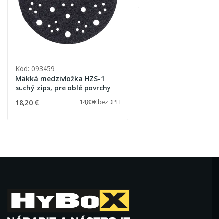
Kód: 093459
Mäkká medzivložka HZS-1
suchý zips, pre oblé povrchy
18,20 €
14,80 € bez DPH