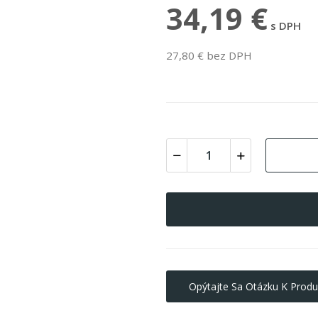
34,19 €
s DPH
27,80 € bez DPH
Opýtajte Sa Otázku K Produ