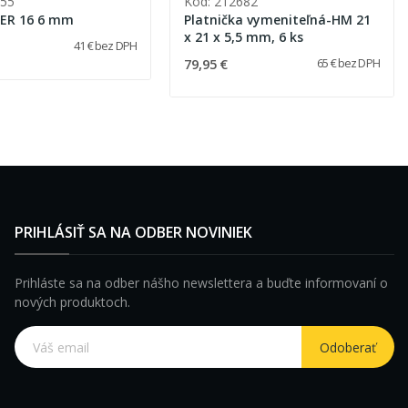
755
Kód: 212682
a ER 16 6 mm
Platnička vymeniteľná-HM 21
x 21 x 5,5 mm, 6 ks
41 € bez DPH
79,95 €
65 € bez DPH
PRIHLÁSIŤ SA NA ODBER NOVINIEK
Prihláste sa na odber nášho newslettera a buďte informovaní o
nových produktoch.
Odoberať