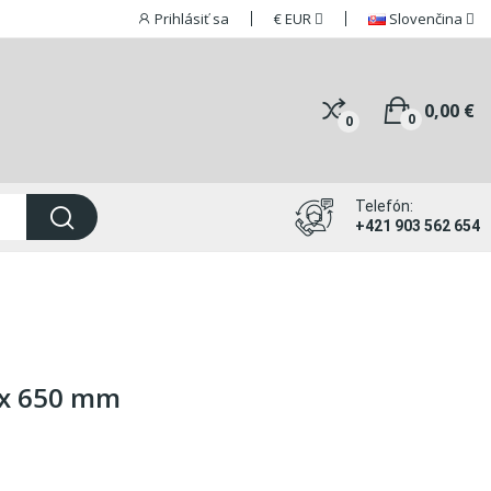
Prihlásiť sa
€
EUR
Slovenčina
0,00 €
0
0
Telefón:
+421 903 562 654
 x 650 mm