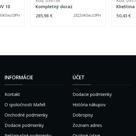
Kód: 039156
Kód: 093
WV 10
Kompletný doraz
Klieštin
285,98 €
50,43 €
10 € bez DPH
232,50 € bez DPH
INFORMÁCIE
ÚČET
Kontakt
Dodacie podmienky
O spoločnosti Mafell
História nákupov
Onchodné podmienky
Dobropisy
Dodacie podmienky
Zoznam adries
Reklamačné podmienky
Osobné údaje