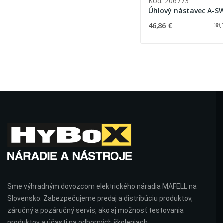
Kód: 206773
Úhlový nástavec A-S
46,86 €
38,
Sme výhradným dovozcom elektrického náradia MAFELL na
Slovensko. Zabezpečujeme predaj a distribúciu produktov,
záručný a pozáručný servis, ako aj možnosť testovania
produktov a účasti na odborných školeniach.