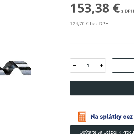
153,38 €
s DPH
124,70 € bez DPH
Opýtajte Sa Otázku K Produ