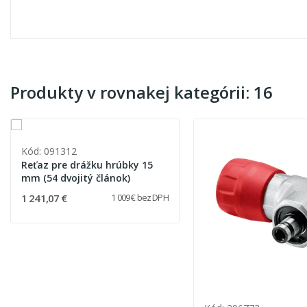
Produkty v rovnakej kategórii: 16
Kód: 091312
Reťaz pre drážku hrúbky 15
mm (54 dvojitý článok)
1 241,07 €
1 009 € bez DPH