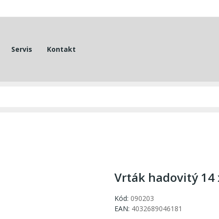
Servis
Kontakt
Vrták hadovitý 14
Kód:
090203
EAN:
4032689046181