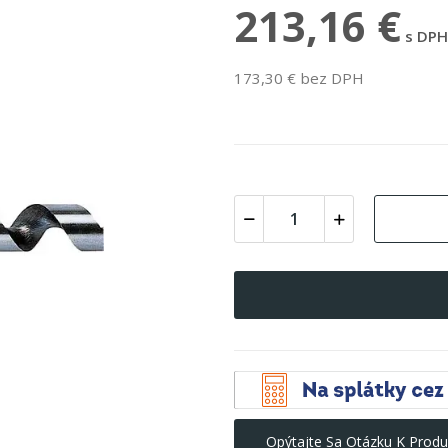
213,16 €
s DPH
173,30 € bez DPH
Opýtajte Sa Otázku K Produ