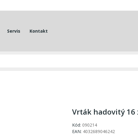
Servis
Kontakt
Vrták hadovitý 16
Kód:
090214
EAN:
4032689046242