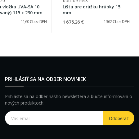
420
Kód: 091648
 vložka UVA-SA 10
Lišta pre drážku hrúbky 15
ovaný) 115 x 230 mm
mm
1 675,26 €
11,60 € bez DPH
1 362 € bez DPH
PRIHLÁSIŤ SA NA ODBER NOVINIEK
Prihláste sa na odber nášho newslettera a buďte informovaní o
nových produktoch.
Odoberať