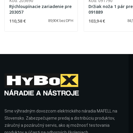
Kód: 203690
Kód: 091790
Rýchloupínacie zariadenie pre
Držiak noža 1 pár pre
203057
091889
110,58 €
103,94 €
89,90 € bez DPH
84,
Sme výhradným dovozcom elektrického náradia MAFELL na
Slovensko. Zabezpečujeme predaj a distribúciu produktov,
záručný a pozáručný servis, ako aj možnosť testovania
produktov a účasti na odborných školeniach.