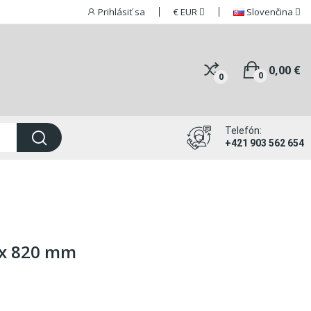
Prihlásiť sa
€
EUR
Slovenčina
0,00 €
0
0
Telefón:
+421 903 562 654
 x 820 mm