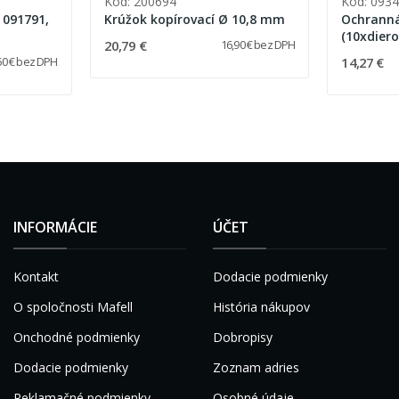
Kód: 200694
Kód: 093
 091791,
Krúžok kopírovací Ø 10,8 mm
Ochranná
(10xdier
20,79 €
16,90 € bez DPH
14,27 €
50 € bez DPH
INFORMÁCIE
ÚČET
Kontakt
Dodacie podmienky
O spoločnosti Mafell
História nákupov
Onchodné podmienky
Dobropisy
Dodacie podmienky
Zoznam adries
Reklamačné podmienky
Osobné údaje