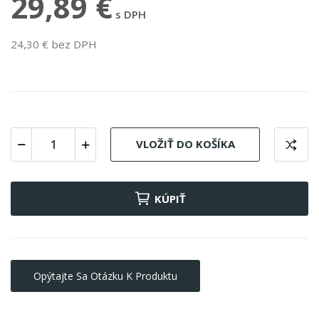
29,89 €
s DPH
24,30 € bez DPH
VLOŽIŤ DO KOŠÍKA
KÚPIŤ
Opýtajte Sa Otázku K Produktu