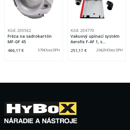
Kód: 205562
Kód: 204770
Fréza na sadrokartón
Vakuový upínací systém
MF-GF 45
Aerofix F-AF 1, s
lištou,horný a dolný
466,17 €
251,17 €
379 € bez DPH
204,20 € bez DPH
adaptér pre flexibilnú
hadicu