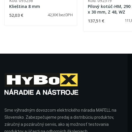
Kód: 093256
Kód: 092519
Klieština 8 mm
Pílový kotúč-HM, 290 
x 30 mm, Z 48, WZ
52,03 €
42,30 € bez DPH
137,51 €
111,
Sme výhradným dovozcom elektrického náradia MAFELL na
Slovensko. Zabezpečujeme predaj a distribúciu produktov,
záručný a pozáručný servis, ako aj možnosť testovania
produktov a účasti na odborných školeniach.