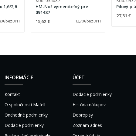
Kód: 035087
Kód: 093
x 1,6/2,6
HM-Nož vymeniteľný pre
Pilový pl
091487
27,31 €
15,62 €
80 € bez DPH
12,70 € bez DPH
INFORMÁCIE
ÚČET
Kontakt
Dodacie podmienky
O spoločnosti Mafell
História nákupov
Onchodné podmienky
Dobropisy
Dodacie podmienky
Zoznam adries
Reklamačné podmienky
Osobné údaje