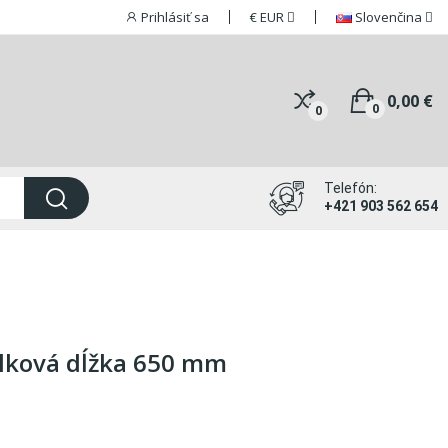
Prihlásiť sa
€
EUR
Slovenčina
0,00 €
0
0
Telefón:
+421 903 562 654
elková dĺžka 650 mm