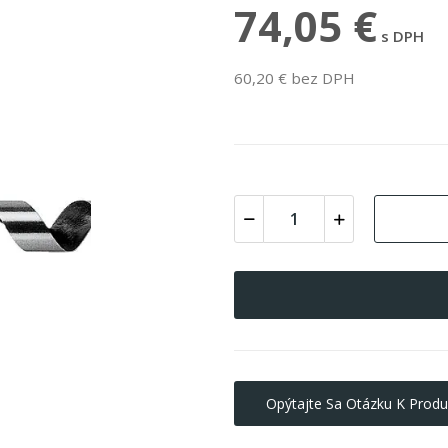
74,05 €
s DPH
60,20 € bez DPH
Opýtajte Sa Otázku K Produ