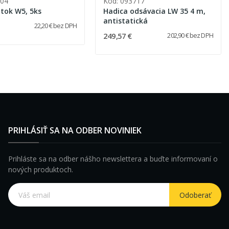
704
Kód: 093717
átok W5, 5ks
Hadica odsávacia LW 35 4 m,
antistatická
22,20 € bez DPH
249,57 €
202,90 € bez DPH
PRIHLÁSIŤ SA NA ODBER NOVINIEK
Prihláste sa na odber nášho newslettera a buďte informovaní o
nových produktoch.
Odoberať