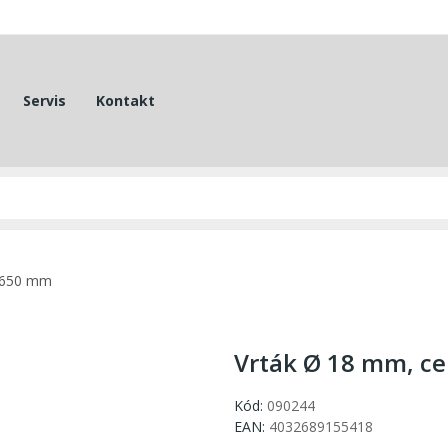
Servis
Kontakt
a 650 mm
Vrták Ø 18 mm, c
Kód:
090244
EAN:
4032689155418