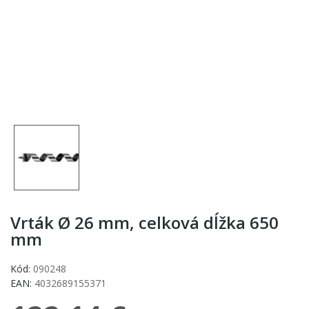
Vrták Ø 26 mm, celková dĺžka 650
mm
Kód:
090248
EAN:
4032689155371