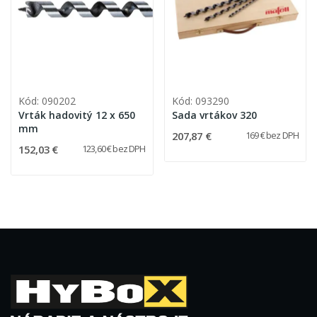
Kód: 090202
Kód: 093290
Vrták hadovitý 12 x 650
Sada vrtákov 320
mm
207,87 €
169 € bez DPH
152,03 €
123,60 € bez DPH