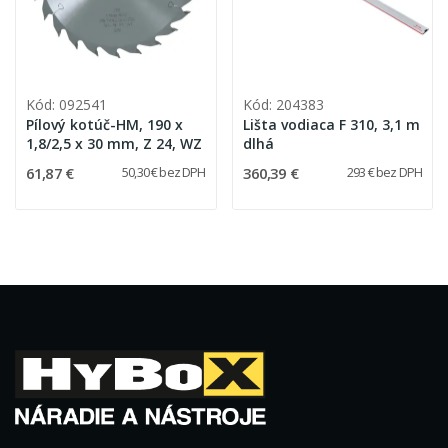
Kód: 092541
Kód: 204383
Pílový kotúč-HM, 190 x
Lišta vodiaca F 310, 3,1 m
1,8/2,5 x 30 mm, Z 24, WZ
dlhá
61,87 €
360,39 €
50,30 € bez DPH
293 € bez DPH