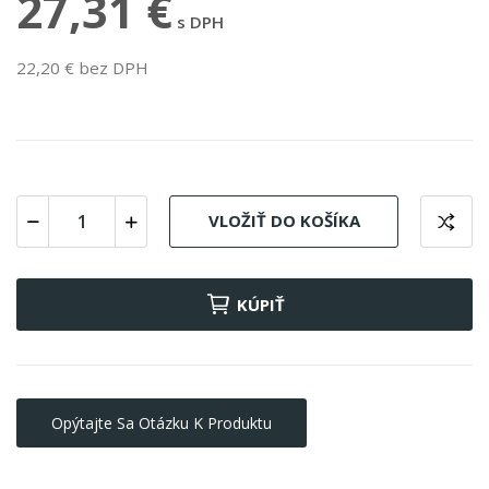
27,31 €
s DPH
22,20 € bez DPH
VLOŽIŤ DO KOŠÍKA
KÚPIŤ
Opýtajte Sa Otázku K Produktu