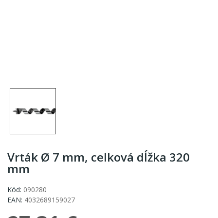
Vrták Ø 7 mm, celková dĺžka 320
mm
Kód:
090280
EAN:
4032689159027